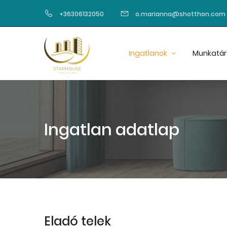
+36306132050
o.marianna@shotthon.com
Ingatlanok
Munkatár
Ingatlan adatlap
Eladó telek