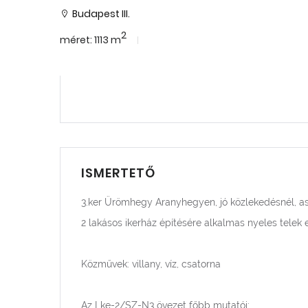
Budapest III.
2
méret: 1113 m
ISMERTETŐ
3.ker Ürömhegy Aranyhegyen, jó közlekedésnél, aszf
2 lakásos ikerház építésére alkalmas nyeles telek 
Közművek: villany, víz, csatorna
Az Lke-2/SZ-N3 övezet főbb mutatói: