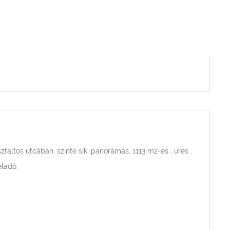
altos utcában, szinte sík, panorámás, 1113 m2-es , üres ,
eladó.