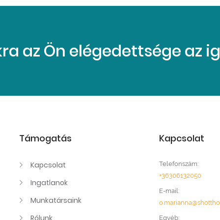
a az Ön elégedettsége az iga
Támogatás
Kapcsolat
Kapcsolat
Telefonszám:
+36306132050
Ingatlanok
E-mail:
Munkatársaink
o.marianna@shotth
Rólunk
Egyéb: