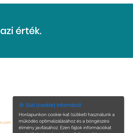
zi érték.
🍪 Süti (cookie) információ
Honlapunkon cookie-kat (sütiket) használunk a
működés optimalizálásához és a böngészési
on.com
élmény javításához. Ezen fájlok információkat