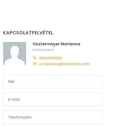
KAPCSOLATFELVÉTEL
Osztermayer Marianna
irodavezető
06306132050
o.marianna@shotthon.com