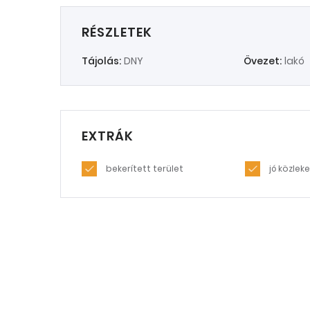
RÉSZLETEK
Tájolás:
DNY
Övezet:
lakó
EXTRÁK
bekerített terület
jó közlek