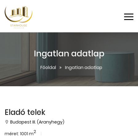
Ingatlan adatlap
Főoldal
Ingatlan adatlap
Eladó telek
Budapest III. (Aranyhegy)
2
méret: 1001 m