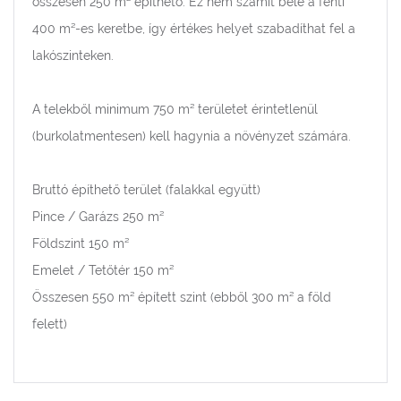
összesen 250 m² építhető. Ez nem számít bele a fenti
400 m²-es keretbe, így értékes helyet szabadíthat fel a
lakószinteken.
A telekből minimum 750 m² területet érintetlenül
(burkolatmentesen) kell hagynia a növényzet számára.
Bruttó építhető terület (falakkal együtt)
Pince / Garázs 250 m²
Földszint 150 m²
Emelet / Tetőtér 150 m²
Összesen 550 m² épített szint (ebből 300 m² a föld
felett)