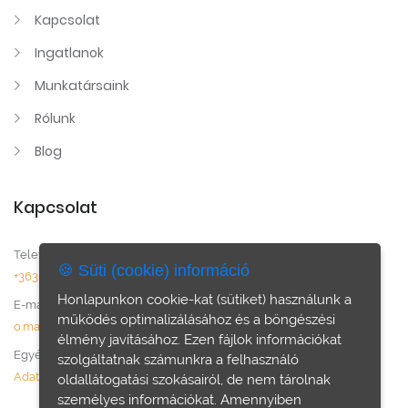
Kapcsolat
Ingatlanok
Munkatársaink
Rólunk
Blog
Kapcsolat
Telefonszám:
🍪 Süti (cookie) információ
+36306132050
Honlapunkon cookie-kat (sütiket) használunk a
E-mail:
működés optimalizálásához és a böngészési
o.marianna@shotthon.com
élmény javításához. Ezen fájlok információkat
Egyéb:
szolgáltatnak számunkra a felhasználó
Adatvédelem
oldallátogatási szokásairól, de nem tárolnak
személyes információkat. Amennyiben