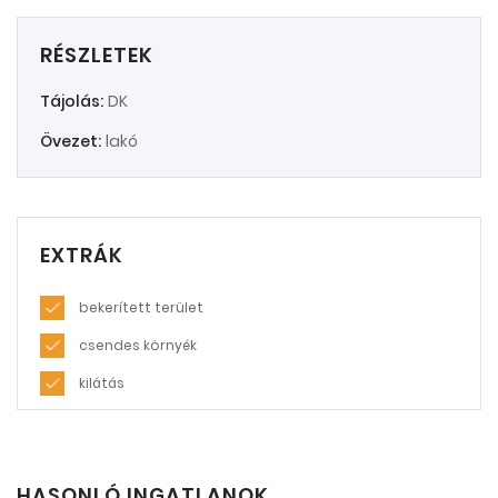
RÉSZLETEK
Tájolás:
DK
Övezet:
lakó
EXTRÁK
bekerített terület
csendes környék
kilátás
HASONLÓ INGATLANOK