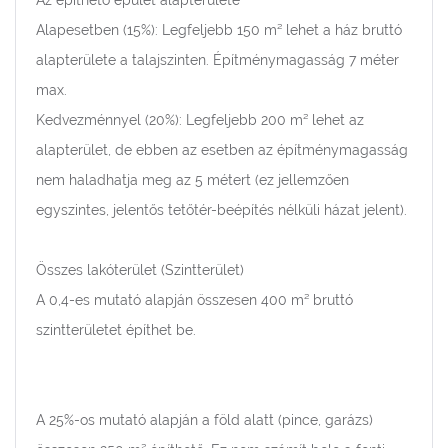
Az építhető épület alapterülete
Alapesetben (15%): Legfeljebb 150 m² lehet a ház bruttó
alapterülete a talajszinten. Építménymagasság 7 méter
max.
Kedvezménnyel (20%): Legfeljebb 200 m² lehet az
alapterület, de ebben az esetben az építménymagasság
nem haladhatja meg az 5 métert (ez jellemzően
egyszintes, jelentős tetőtér-beépítés nélküli házat jelent).
Összes lakóterület (Szintterület)
A 0,4-es mutató alapján összesen 400 m² bruttó
szintterületet építhet be.
A 25%-os mutató alapján a föld alatt (pince, garázs)