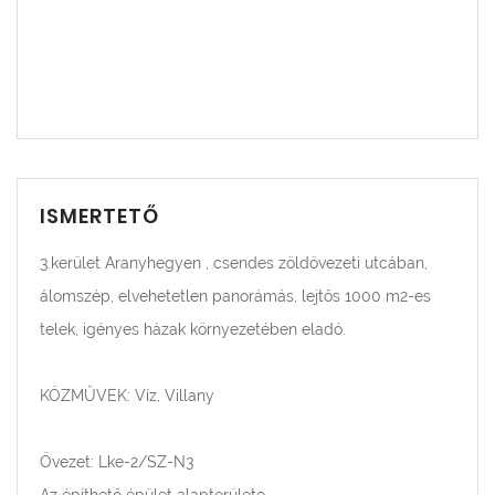
ISMERTETŐ
3.kerület Aranyhegyen , csendes zöldövezeti utcában,
álomszép, elvehetetlen panorámás, lejtős 1000 m2-es
telek, igényes házak környezetében eladó.
KÖZMŰVEK: Víz, Villany
Övezet: Lke-2/SZ-N3