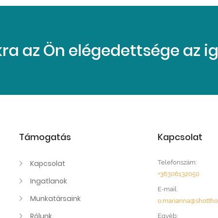
a az Ön elégedettsége az iga
Támogatás
Kapcsolat
Kapcsolat
Telefonszám:
+36306132050
Ingatlanok
E-mail:
Munkatársaink
o.marianna@shotth
Rólunk
Egyéb: