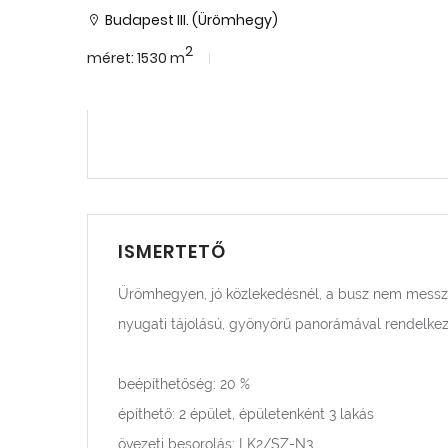
Budapest III. (Ürömhegy)
2
méret: 1530 m
ISMERTETŐ
Ürömhegyen, jó közlekedésnél, a busz nem messze
nyugati tájolású, gyönyörű panorámával rendelkező
beépíthetőség: 20 %
építhető: 2 épület, épületenként 3 lakás
övezeti besorolás: LK2/SZ-N3