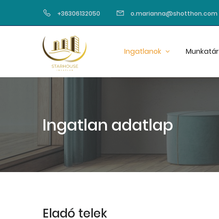
+36306132050
o.marianna@shotthon.com
Ingatlanok
Munkatár
Ingatlan adatlap
Eladó telek