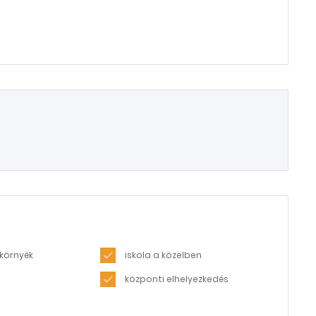
környék
iskola a közelben
központi elhelyezkedés