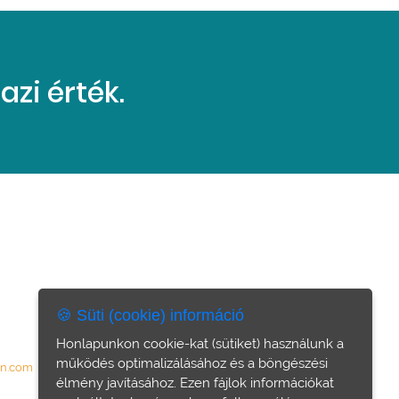
zi érték.
🍪 Süti (cookie) információ
Honlapunkon cookie-kat (sütiket) használunk a
működés optimalizálásához és a böngészési
on.com
élmény javításához. Ezen fájlok információkat