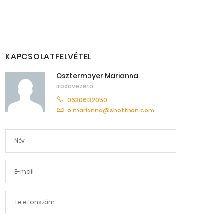
KAPCSOLATFELVÉTEL
Osztermayer Marianna
irodavezető
06306132050
o.marianna@shotthon.com