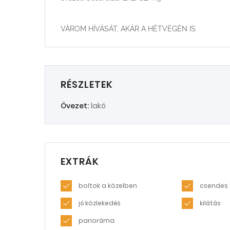
VÁROM HÍVÁSÁT, AKÁR A HÉTVÉGÉN IS.
RÉSZLETEK
Övezet:
lakó
EXTRÁK
boltok a közelben
csendes 
jó közlekedés
kilátás
panoráma