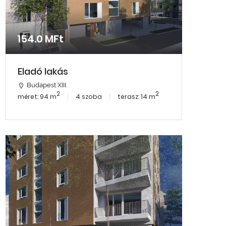
154.0 MFt
Eladó lakás
Budapest XIII.
2
2
méret: 94 m
4 szoba
terasz: 14 m