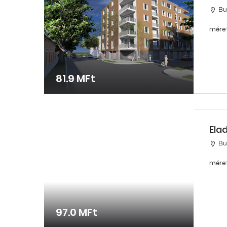
Bud
méret
81.9 MFt
Ela
Bud
méret
97.0 MFt