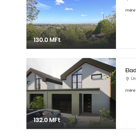
méret
130.0 MFt
Ela
Ü
méret
132.0 MFt