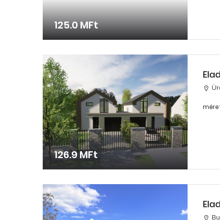
125.0 MFt
Ela
Ü
méret
126.9 MFt
Ela
Bu