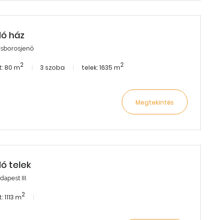
dó ház
lisborosjenő
2
2
: 80 m
3 szoba
telek: 1635 m
Megtekintés
dó telek
apest III.
2
: 1113 m