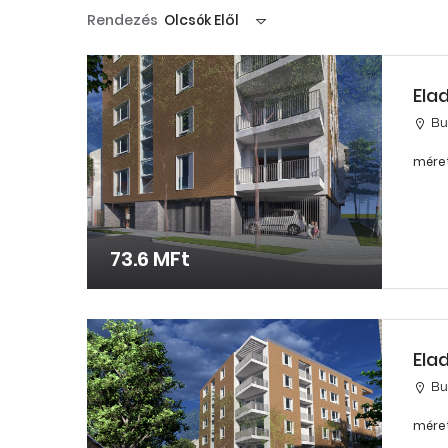
Rendezés
Olcsók Elől
Ela
Bud
méret
73.6 MFt
Ela
Bu
méret