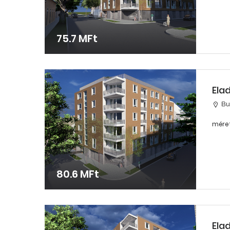
75.7 MFt
Ela
Bud
méret
80.6 MFt
Ela