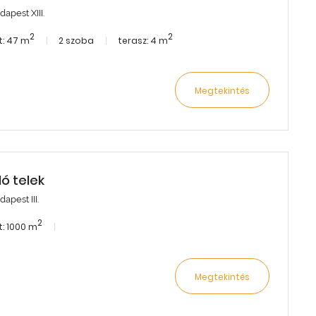
apest XIII.
2
2
: 47 m
2 szoba
terasz: 4 m
Megtekintés
dó telek
apest III.
2
: 1000 m
Megtekintés