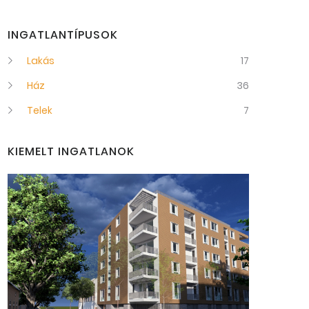
INGATLANTÍPUSOK
Lakás
17
Ház
36
Telek
7
KIEMELT INGATLANOK