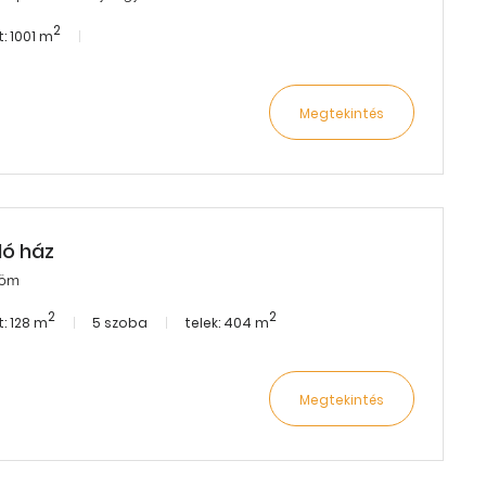
2
: 1001 m
Megtekintés
dó ház
röm
2
2
: 128 m
5 szoba
telek: 404 m
Megtekintés