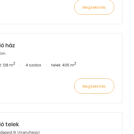
Megtekintés
dó ház
röm
2
2
: 128 m
4 szoba
telek: 405 m
Megtekintés
dó telek
dapest III. (Aranyhegy)