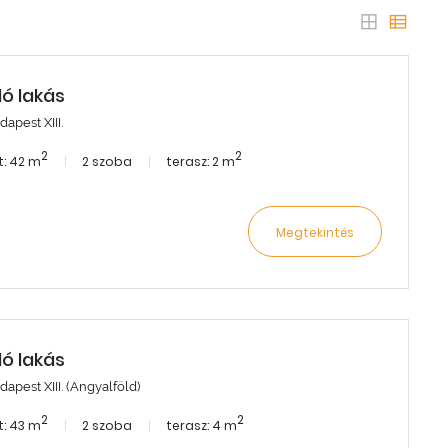
dó lakás
apest XIII.
2
2
: 42 m
2 szoba
terasz: 2 m
Megtekintés
dó lakás
dapest XIII. (Angyalföld)
2
2
: 43 m
2 szoba
terasz: 4 m