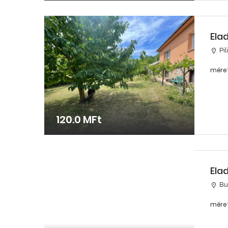
Ela
Pi
méret
120.0 MFt
Ela
Bud
méret