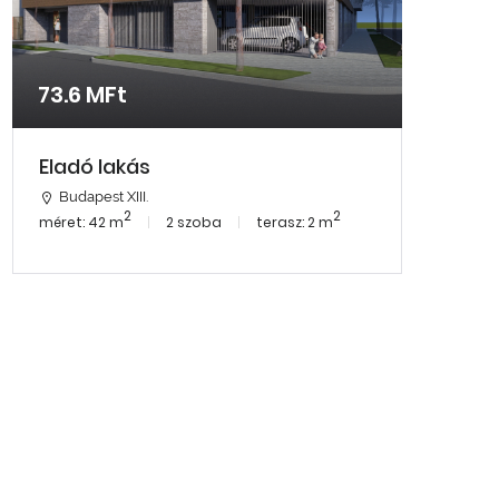
73.6 MFt
Eladó lakás
Budapest XIII.
2
2
méret: 42 m
2 szoba
terasz: 2 m