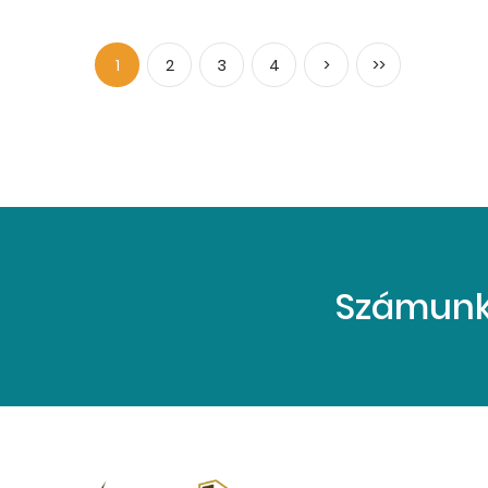
1
2
3
4
>
>>
Számunkr