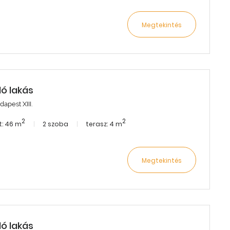
Megtekintés
dó lakás
apest XIII.
2
2
: 46 m
2 szoba
terasz: 4 m
Megtekintés
dó lakás