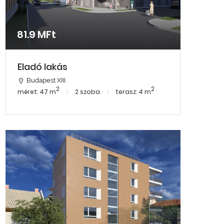
81.9 MFt
Eladó lakás
Budapest XIII.
2
2
méret: 47 m
2 szoba
terasz: 4 m