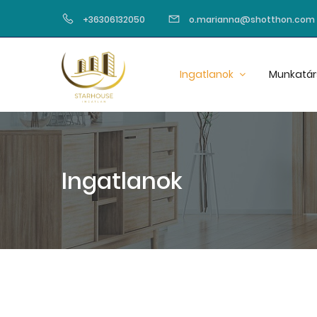
+36306132050
o.marianna@shotthon.com
Ingatlanok
Munkatár
Ingatlanok