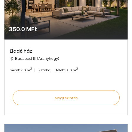
350.0 MFt
Eladó ház
Budapest III. (Aranyhegy)
2
2
méret: 210 m
5 szoba
telek: 500 m
Megtekintés