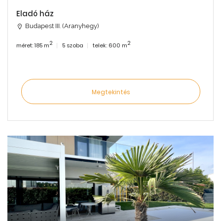
Eladó ház
Budapest III. (Aranyhegy)
2
2
méret: 185 m
5 szoba
telek: 600 m
Megtekintés