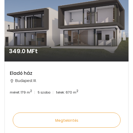
349.0 MFt
Eladó ház
Budapest III.
2
2
méret: 179 m
5 szoba
telek: 670 m
Megtekintés