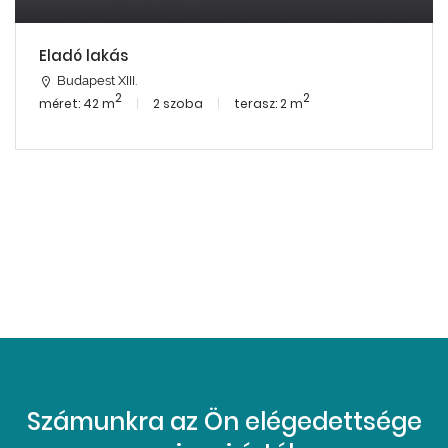
Eladó lakás
Budapest XIII.
2
2
méret: 42 m
2 szoba
terasz: 2 m
Számunkra az Ön elégedettsége