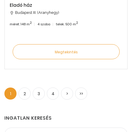
Eladó ház
Budapest III. (Aranyhegy)
2
2
méret: 148 m
4 szoba
telek: 500 m
Megtekintés
1
2
3
4
>
>>
INGATLAN KERESÉS