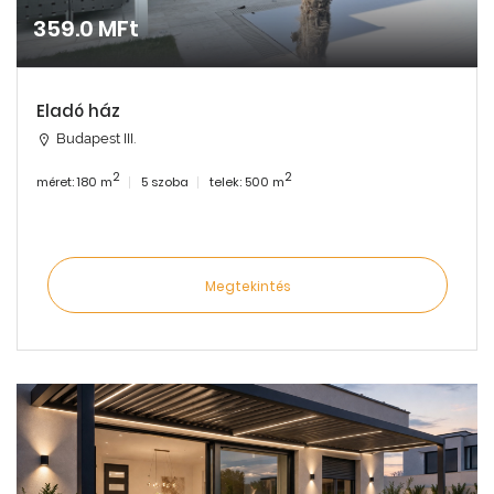
359.0 MFt
Eladó ház
Budapest III.
2
2
méret: 180 m
5 szoba
telek: 500 m
Megtekintés