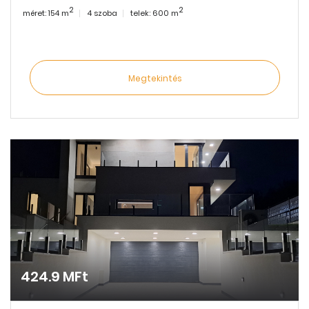
2
2
méret: 154 m
4 szoba
telek: 600 m
Megtekintés
424.9 MFt