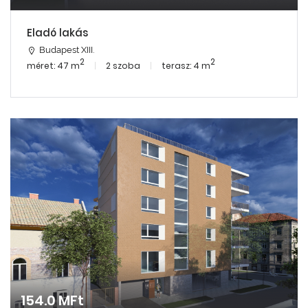
Eladó lakás
Budapest XIII.
2
2
méret: 47 m
2 szoba
terasz: 4 m
154.0 MFt