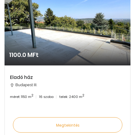
1100.0 MFt
Eladó ház
Budapest III.
2
2
méret: 1150 m
16 szoba
telek: 2400 m
Megtekintés