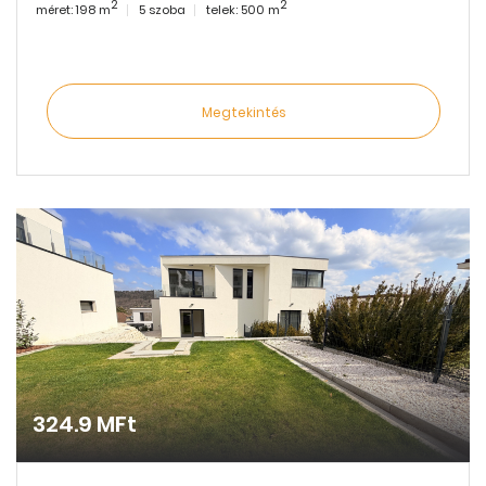
2
2
méret: 198 m
5 szoba
telek: 500 m
Megtekintés
324.9 MFt