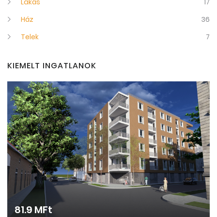
Lakás
17
Ház
36
Telek
7
KIEMELT INGATLANOK
81.9 MFt