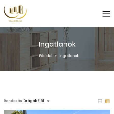
Ingatlanok
Főoldal
Ingatlanok
Rendezés
Drágák Elől