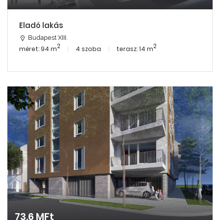
Eladó lakás
Budapest XIII.
2
2
méret: 94 m
4 szoba
terasz: 14 m
73.6 MFt