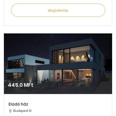
Megtekintés
445.0 MFt
Eladó ház
Budapest III.