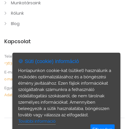
Munkatársaink
Rólunk
Blog
Kapcsolat
Telefonszám:
🍪 Süti (cookie) információ
+36306132050
Honlapunkon cookie-kat (sütiket) használunk a
E-mail:
működés optimalizálásához és a böngészési
o.marianna@shotthon.com
élmény javításához. Ezen fájlok információkat
Egyéb:
szolgáltatnak számunkra a felhasználó
Adatvédelem
oldallátogatási szokásairól, de nem tárolnak
személyes információkat. Amennyiben
beleegyezik a sütik használatába, böngésszen
tovább vagy válassza az elfogadást.
További információ