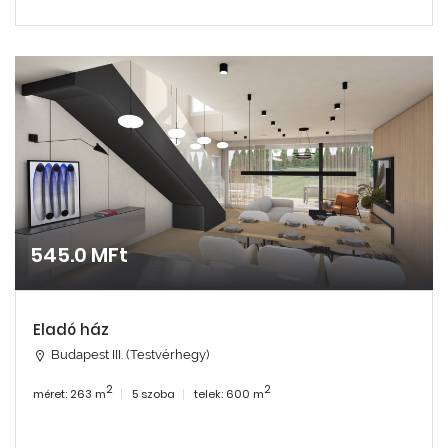
545.0 MFt
Eladó ház
Budapest III. (Testvérhegy)
2
2
méret: 263 m
5 szoba
telek: 600 m