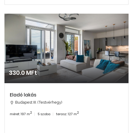
330.0 MFt
Eladó lakás
Budapest III. (Testvérhegy)
2
2
méret: 197 m
5 szoba
terasz: 127 m