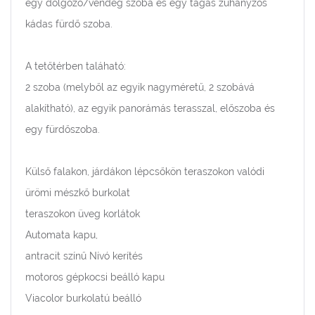
egy dolgozó/vendég szoba és egy tágas zuhanyzós
kádas fürdő szoba.
A tetőtérben taláható:
2 szoba (melyből az egyik nagyméretű, 2 szobává
alakítható), az egyik panorámás terasszal, előszoba és
egy fürdőszoba.
Külső falakon, járdákon lépcsőkön teraszokon valódi
ürömi mészkő burkolat
teraszokon üveg korlátok
Automata kapu,
antracit színű Nívó kerítés
motoros gépkocsi beálló kapu
Viacolor burkolatú beálló