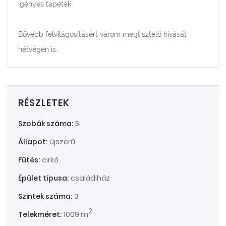
igényes tapéták
Bővebb felvilágosításért várom megtisztelő hívását
hétvégén is.
RÉSZLETEK
Szobák száma:
5
Állapot:
újszerű
Fűtés:
cirkó
Épület típusa:
családiház
Szintek száma:
3
2
Telekméret:
1009 m