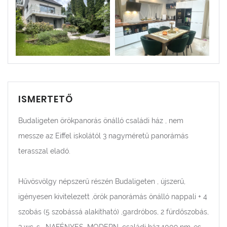
ISMERTETŐ
Budaligeten örökpanorás önálló családi ház , nem
messze az Eiffel iskolától 3 nagyméretű panorámás
terasszal eladó.
Hűvösvölgy népszerű részén Budaligeten , újszerű,
igényesen kivitelezett ,örök panorámás önálló nappali + 4
szobás (5 szobássá alakítható) ,gardróbos, 2 fürdőszobás,