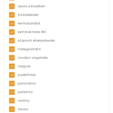
iskola a közelben
jó közlekedés
kerthasználat
kettőnél több WC
központi elhelyezkedés
melegvízmérő
modern szigetelés
nappali
padlófűtés
panoráma
parketta
redőny
terasz