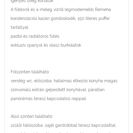
igényes üveg korlátok
A fűtésről és a meleg vízről legmodernebb Remeha
kondenzációs kazán gondoskodik, 150 literes puffer
tartállyal,
padló és radiátoros fűtés
exkluzív spanyol és olasz burkolatok
Fölszinten található:
vendég wc, előszoba, hatalmas étkezős konyha magas
szinvonalú extrán gépesített konyhával, páratlan
panorámás terasz kapcsolatos nappali.
Alsó szinten található :
szülői hálószoba, saját gardróbbal terasz kapcsolattal,