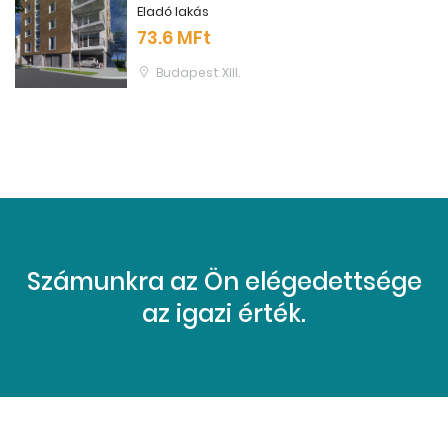
Eladó lakás
73.6 MFt
Budapest XIII.
Számunkra az Ön elégedettsége
az igazi érték.