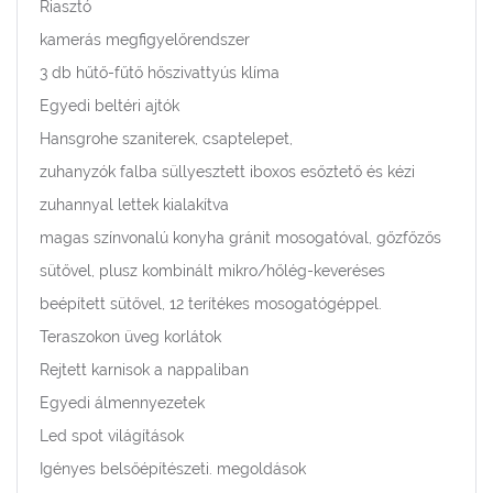
Riasztó
kamerás megfigyelőrendszer
3 db hűtő-fűtő hőszivattyús klíma
Egyedi beltéri ajtók
Hansgrohe szaniterek, csaptelepet,
zuhanyzók falba süllyesztett iboxos esőztető és kézi
zuhannyal lettek kialakítva
magas színvonalú konyha gránit mosogatóval, gőzfőzős
sütővel, plusz kombinált mikro/hőlég-keveréses
beépített sütővel, 12 terítékes mosogatógéppel.
Teraszokon üveg korlátok
Rejtett karnisok a nappaliban
Egyedi álmennyezetek
Led spot világítások
Igényes belsőépítészeti. megoldások