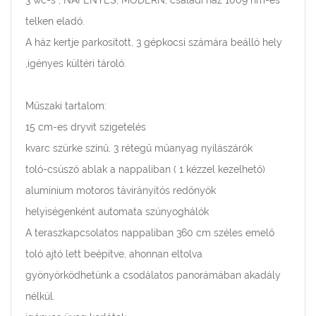
3 wc-s , NAFÉNYES, MODERN, családi ház 1009 nm-es
telken eladó.
A ház kertje parkosított, 3 gépkocsi számára beálló hely
,igényes kültéri tároló.
Műszaki tartalom:
15 cm-es dryvit szigetelés
kvarc szürke színű, 3 rétegű műanyag nyílászárók
toló-csúszó ablak a nappaliban ( 1 kézzel kezelhető)
alumínium motoros távirányítós redőnyök
helyiségenként automata szúnyoghálók
A teraszkapcsolatos nappaliban 360 cm széles emelő
toló ajtó lett beépítve, ahonnan eltolva
gyönyörködhetünk a csodálatos panorámában akadály
nélkül.