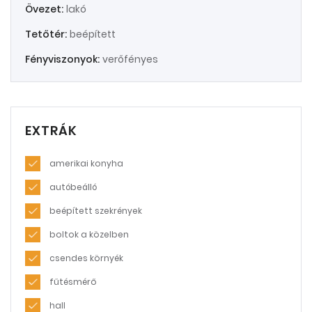
Övezet:
lakó
Tetőtér:
beépített
Fényviszonyok:
verőfényes
EXTRÁK
amerikai konyha
autóbeálló
beépített szekrények
boltok a közelben
csendes környék
fűtésmérő
hall