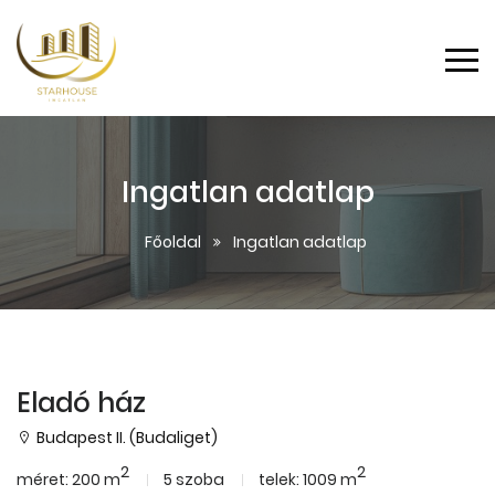
Ingatlan adatlap
Főoldal
Ingatlan adatlap
Eladó ház
Budapest II. (Budaliget)
2
2
méret: 200 m
5 szoba
telek: 1009 m