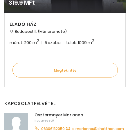
319.9 MFt
ELADÓ HÁZ
Budapest II. (Máriaremete)
2
2
méret: 200 m
5 szoba
telek: 1009 m
Megtekintés
KAPCSOLATFELVÉTEL
Osztermayer Marianna
irodavezető
06306132050
o.marianna@shotthon.com