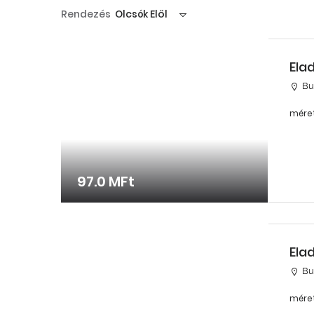
Rendezés
Olcsók Elől
Ela
Bud
méret
97.0 MFt
Ela
Bud
méret