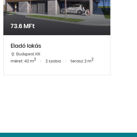
73.6 MFt
Eladó lakás
Budapest XIII.
2
2
méret: 42 m
2 szoba
terasz: 2 m