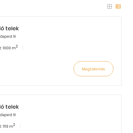
dó telek
apest III.
2
: 1000 m
Megtekintés
dó telek
apest III.
2
: 1113 m