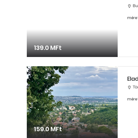
Bu
méret
139.0 MFt
Ela
Tö
méret
159.0 MFt