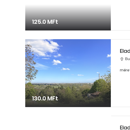
125.0 MFt
Ela
Bu
méret
130.0 MFt
Ela