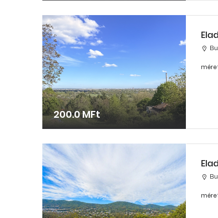
Ela
Bu
méret
200.0 MFt
Ela
Bu
méret