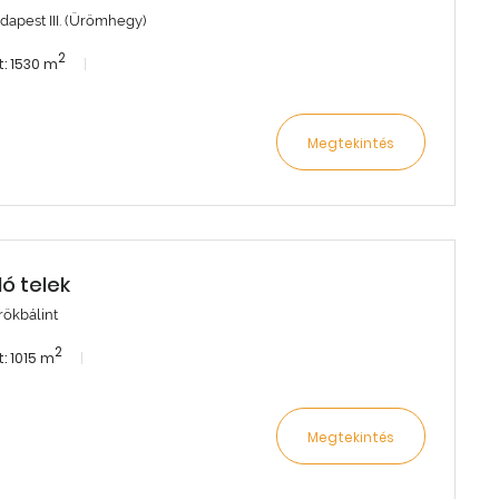
dapest III. (Ürömhegy)
2
: 1530 m
Megtekintés
dó telek
rökbálint
2
: 1015 m
Megtekintés