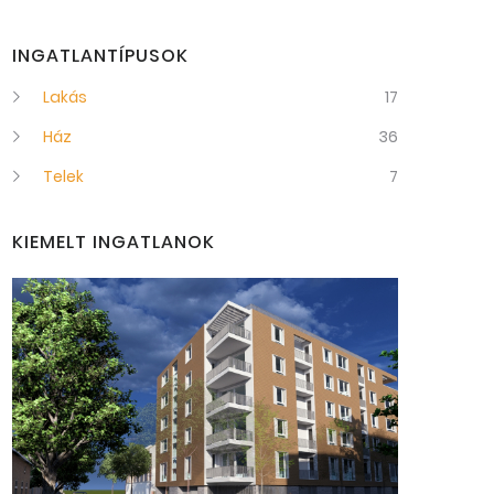
INGATLANTÍPUSOK
Lakás
17
Ház
36
Telek
7
KIEMELT INGATLANOK