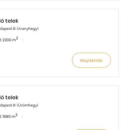
dó telek
dapest III. (Aranyhegy)
2
: 2200 m
Megtekintés
dó telek
dapest III. (Ürömhegy)
2
: 1980 m