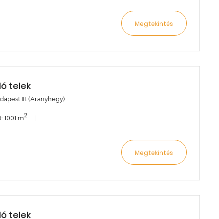
Megtekintés
dó telek
dapest III. (Aranyhegy)
2
: 1001 m
Megtekintés
dó telek