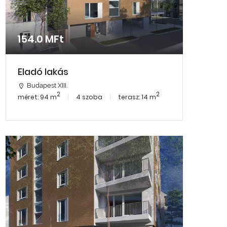
154.0 MFt
Eladó lakás
Budapest XIII.
2
2
méret: 94 m
4 szoba
terasz: 14 m