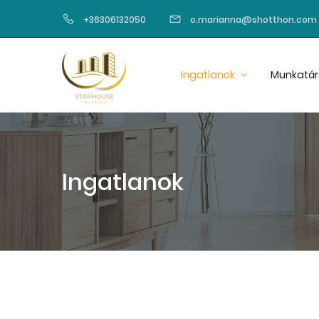
+36306132050
o.marianna@shotthon.com
Ingatlanok
Munkatár
Ingatlanok