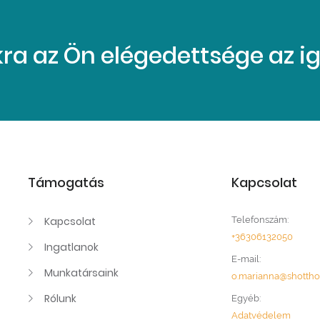
a az Ön elégedettsége az iga
Támogatás
Kapcsolat
Kapcsolat
Telefonszám:
+36306132050
Ingatlanok
E-mail:
Munkatársaink
o.marianna@shotth
Rólunk
Egyéb:
Adatvédelem