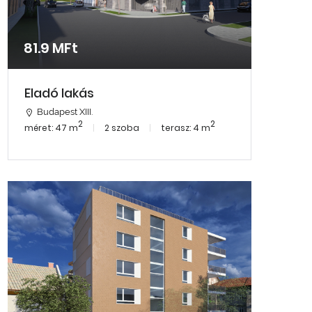
81.9 MFt
Eladó lakás
Budapest XIII.
2
2
méret: 47 m
2 szoba
terasz: 4 m